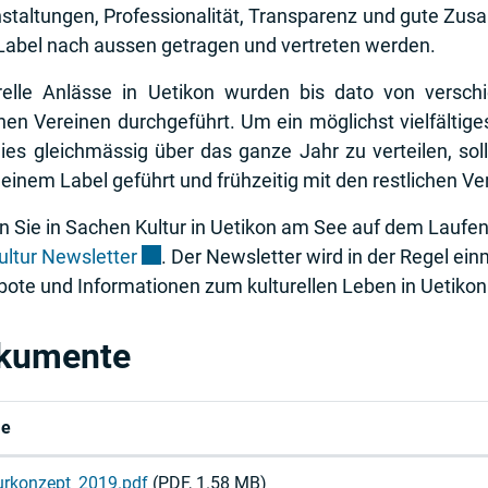
staltungen, Professionalität, Transparenz und gute Zus
abel nach aussen getragen und vertreten werden.
relle Anlässe in Uetikon wurden bis dato von versc
nen Vereinen durchgeführt. Um ein möglichst vielfältig
ies gleichmässig über das ganze Jahr zu verteilen, so
 einem Label geführt und frühzeitig mit den restlichen V
n Sie in Sachen Kultur in Uetikon am See auf dem Laufe
Externer Link wird in einem neuen Fenste
ultur Newsletter
. Der Newsletter wird in der Regel ei
ote und Informationen zum kulturellen Leben in Uetiko
kumente
e
urkonzept_2019.pdf
(PDF, 1.58 MB)