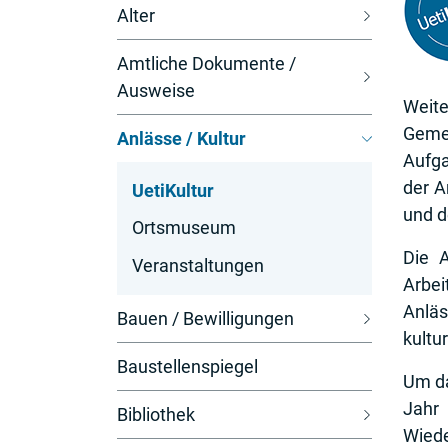
Alter
Amtliche Dokumente /
Ausweise
Weite
Gemei
Anlässe / Kultur
Aufga
der A
UetiKultur
und d
(
Ortsmuseum
a
Die 
Veranstaltungen
u
Arbei
s
Anläs
Bauen / Bewilligungen
g
kultu
e
Baustellenspiegel
Um da
w
Jahr
ä
Bibliothek
Wiede
h