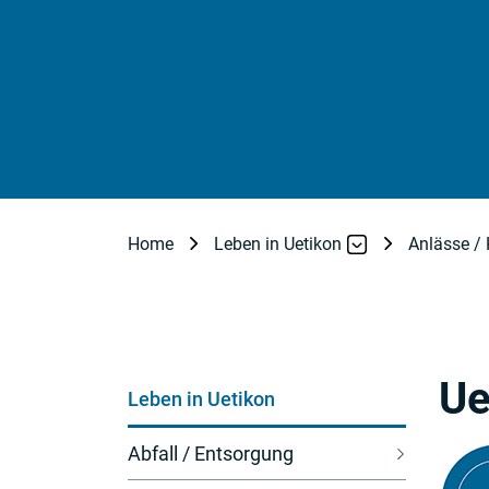
Home
Leben in Uetikon
Anlässe / 
Subnavigation
Ue
Leben in Uetikon
Abfall / Entsorgung