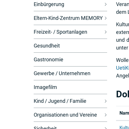
Einbürgerung
Veran
l
dem L
t
Eltern-Kind-Zentrum MEMORY
)
Kultu
Freizeit- / Sportanlagen
exter
und d
Gesundheit
unter
Gastronomie
Wolle
UetiK
Gewerbe / Unternehmen
Angeb
Imagefilm
Do
Kind / Jugend / Familie
Nam
Organisationen und Vereine
Kult
Sicherheit