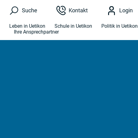
Kopfzeile
Suche
Kontakt
Login
Hauptnavigation
Leben in Uetikon
Schule in Uetikon
Politik in Uetikon
Ihre Ansprechpartner
Hauptinhalt
zur Startseite
Direkt zur Hauptnavigation
Direkt zum Inhalt
Direkt zur Suche
Direkt zum Stichwortverzeichnis