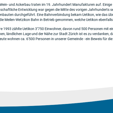
ein- und Ackerbau traten im 19. Jahrhundert Manufakturen auf. Einige Ue
tschaftliche Entwicklung war gegen die Mitte des vorigen Jahrhunderts 
enbauten durchgeführt. Eine Bahnverbindung bekam Uetikon, wie das übri
die Meilen-Wetzikon Bahn in Betrieb genommen, welche Uetikon ebenfall
re 1993 zählte Uetikon 3’750 Einwohner, davon rund 500 Personen mit ei
chen, ländlichen Lage und der Nähe zur Stadt Zürich ist es zu verdanken
eute wohnen ca. 6'500 Personen in unserer Gemeinde - ein Beweis für di