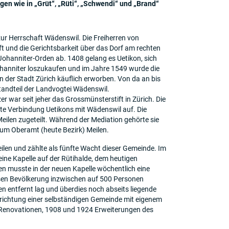
en wie in „Grüt“, „Rüti“, „Schwendi“ und „Brand“
 zur Herrschaft Wädenswil. Die Freiherren von
t und die Gerichtsbarkeit über das Dorf am rechten
Johanniter-Orden ab. 1408 gelang es Uetikon, sich
ohanniter loszukaufen und im Jahre 1549 wurde die
 der Stadt Zürich käuflich erworben. Von da an bis
tandteil der Landvogtei Wädenswil.
r war seit jeher das Grossmünsterstift in Zürich. Die
lte Verbindung Uetikons mit Wädenswil auf. Die
ilen zugeteilt. Während der Mediation gehörte sie
zum Oberamt (heute Bezirk) Meilen.
eilen und zählte als fünfte Wacht dieser Gemeinde. Im
eine Kapelle auf der Rütihalde, dem heutigen
en musste in der neuen Kapelle wöchentlich eine
ssen Bevölkerung inzwischen auf 500 Personen
en entfernt lag und überdies noch abseits liegende
ichtung einer selbständigen Gemeinde mit eigenem
 Renovationen, 1908 und 1924 Erweiterungen des