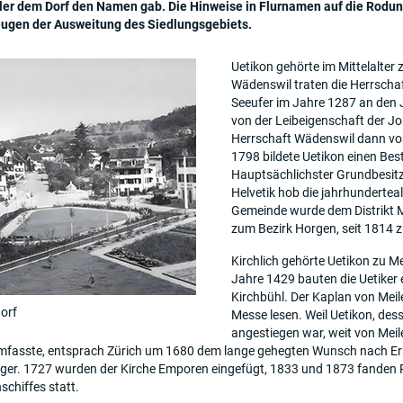
ler dem Dorf den Namen gab. Die Hinweise in Flurnamen auf die Rodung
eugen der Ausweitung des Siedlungsgebiets.
Uetikon gehörte im Mittelalter
Wädenswil traten die Herrschaf
Seeufer im Jahre 1287 an den 
von der Leibeigenschaft der J
Herrschaft Wädenswil dann von
1798 bildete Uetikon einen Bes
Hauptsächlichster Grundbesitze
Helvetik hob die jahrhundertea
Gemeinde wurde dem Distrikt Me
zum Bezirk Horgen, seit 1814 
Kirchlich gehörte Uetikon zu M
Jahre 1429 bauten die Uetiker 
Kirchbühl. Der Kaplan von Meil
orf
Messe lesen. Weil Uetikon, de
angestiegen war, weit von Meil
mfasste, entsprach Zürich um 1680 dem lange gehegten Wunsch nach Err
rger. 1727 wurden der Kirche Emporen eingefügt, 1833 und 1873 fanden
schiffes statt.