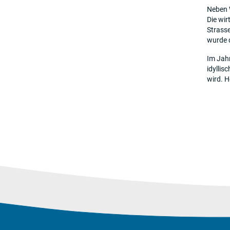
Neben W
Die wir
Strass
wurde 
Im Jah
idyllis
wird. H