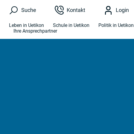
Kopfzeile
Suche
Kontakt
Login
Hauptnavigation
Leben in Uetikon
Schule in Uetikon
Politik in Uetikon
Ihre Ansprechpartner
Hauptinhalt
zur Startseite
Direkt zur Hauptnavigation
Direkt zum Inhalt
Direkt zur Suche
Direkt zum Stichwortverzeichnis