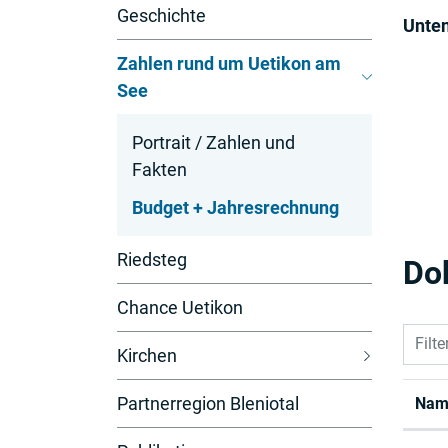
Geschichte
Unten
Zahlen rund um Uetikon am
See
Portrait / Zahlen und
Fakten
Budget + Jahresrechnung
(
Riedsteg
Do
a
u
Chance Uetikon
s
Filte
g
Kirchen
e
w
Partnerregion Bleniotal
Nam
ä