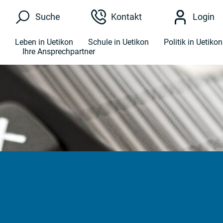
Kopfzeile
Suche
Kontakt
Login
Hauptnavigation
Leben in Uetikon
Schule in Uetikon
Politik in Uetikon
Ihre Ansprechpartner
Hauptinhalt
zur Startseite
Direkt zur Hauptnavigation
Direkt zum Inhalt
Direkt zur Suche
Direkt zum Stichwortverzeichnis